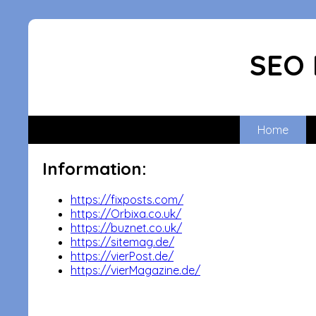
SEO 
Home
Information:
https://fixposts.com/
https://Orbixa.co.uk/
https://buznet.co.uk/
https://sitemag.de/
https://vierPost.de/
https://vierMagazine.de/